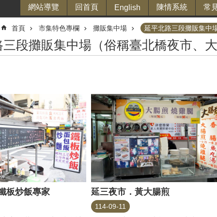
網站導覽
回首頁
陳情系統
常
English
首頁
市集特色專欄
攤販集中場
延平北路三段攤販集中
路三段攤販集中場（俗稱臺北橋夜市、
鐵板炒飯專家
延三夜市．黃大腸煎
114-09-11