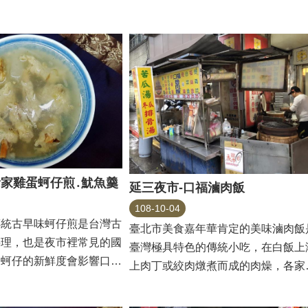
椅，...
貼家...
黃家雞蛋蚵仔煎․魷魚羹
延三夜市-口福滷肉飯
108-10-04
傳統古早味蚵仔煎是台灣古
臺北市美食嘉年華肯定的美味滷肉飯
料理，也是夜市裡常見的國
臺灣極具特色的傳統小吃，在白飯上
了蚵仔的新鮮度會影響口味
上肉丁或絞肉燉煮而成的肉燥，各家
也是...
理方式不同，口味也...