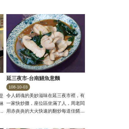
延三夜市-台南鱔魚意麵
108-10-03
令人銷魂的美妙滋味在延三夜市裡，有
是
一家快炒攤，座位區坐滿了人，周老闆
淋
用赤炎炎的大火快速的翻炒每道佳餚，
料
送到顧客們的手上，...