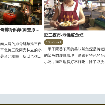
延三夜市-坤哥排骨酥麵(原豐原排骨酥)
延三夜市-老攤鯊魚煙
108-08-21
、肉大塊的排骨酥麵延三夜
一甲子聞香下馬的美味鯊魚煙是將煮
延平北路三段兩旁林立的小
的鯊魚肉煙燻處理，是很有特色的台
臨著台北橋頭，所以也稱為
小吃，而料理得好不好吃，除了取決
裡的...
食材的新鮮度外，煙...