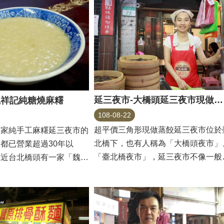
延三夜市-大橋頭延三夜市現做蒸餃
魏祥記純糖燒麻糬
108-08-22
超平價三角形現做蒸餃延三夜市位於
客家純手工麻糬延三夜市的
北橋下，也有人稱為「大橋頭夜市」
都已營業超過30年以
「臺北橋夜市」，延三夜市不像一般
靠近台北橋頭有一家「魏祥
市中間有步行區，攤...
，開業...