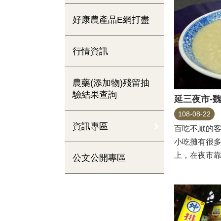
好康農產品E網打盡
行情資訊
農藥(添加物)殘留抽
驗結果查詢
延三夜市-
108-08-22
資訊專區
百吃不厭的
小吃攤有很多
上，在夜市
公文公開專區
記純糖燒麻糬」