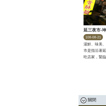
108-08-21
湯鮮、味美
市是指沿著
吃店家，緊
大橋頭夜市，這
關閉