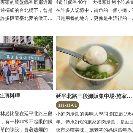
飯專家的萬盤鍋香氣鄰近新
4道佳餚香40年 大橋頭炸烤小吃首
交通樞紐的台北橋下，曾是
在許多人記憶中，街角的一個小攤，
，許多懷著臺北夢的做工人
只是用餐的地方，更像是生活裡的一
站，...
陪伴。延三夜市「...
灶頂料理
延平北路三段攤販集中場‧施家鮮肉湯圓
111-11-01
其林必比登在延平北路三段
小鮮肉湯圓的美味大學問 創立於196
口，有一棟非常不起眼的鐵
年、傳承2代的施家鮮肉湯圓，是延
簡單的陳設，冒著熱煙的大
夜市必嚐美味。施老闆的媽媽當年為