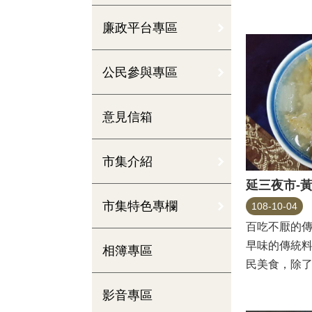
灶，簡單的木桌
廉政平台專區
公民參與專區
意見信箱
市集介紹
延三夜市-
市集特色專欄
108-10-04
百吃不厭的
早味的傳統
相簿專區
民美食，除
外，粉漿與醬汁
影音專區