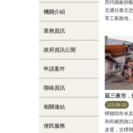
四代鐵板炒
北通往臺北
機關介紹
零工集散地
北上打拼的第一
業務資訊
政府資訊公開
申請案件
聯絡資訊
延三夜市．
113-06-13
相關連結
蟬聯四年米
和民權西路
便民服務
皮屋，古樸