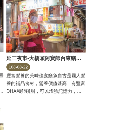
延三夜市-大橋頭阿寶師台東鱔魚麵
108-08-22
臺
豐富營養的美味佳宴鱔魚自古是國人營
、
養的補品食材，營養價值甚高，有豐富
夜
DHA和卵磷脂，可以增強記憶力，在
延三夜市裡，就有一...