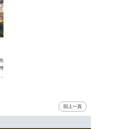
熟
灣
於
回上一頁