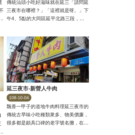
傳統汕頭小吃好滋味就在延三「請問延
選
三夜市在哪裡？」「這裡就是呀。」下
不
午4、5點的大同區延平北路三段，會
份
看見攤車一個個推出...
延三夜市-新營人牛肉
108-10-04
飄香一甲子的道地牛肉料理延三夜市的
傳統古早味小吃種類衆多、物美價廉，
4
很多都是頗具口碑的老字號名攤，在夜
三
市後段延平北路三段...
補