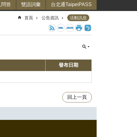
見問答
雙語詞彙
台北通TaipeiPASS
首頁
公告資訊
活動訊息
發布日期
回上一頁