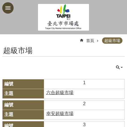
跳到主要內容區塊
:::
首頁
超級市場
超級市場
1
六合超級市場
2
幸安超級市場
3