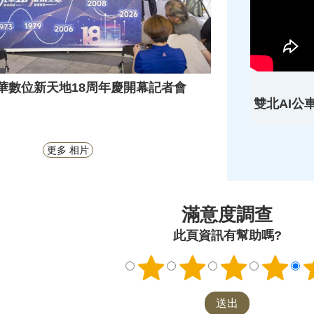
8-光華數位新天地18周年慶開幕記者會
雙北AI公
更多 相片
滿意度調查
此頁資訊有幫助嗎?