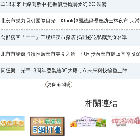
華18未來上線倒數中 把握優惠搶購夢幻 3C 裝備
北夜市魅力吸引國際目光！Klook韓國總經理走訪士林夜市 大讚夜市是認識台灣最好的起點
美食部落客「羊羊」至艋舺夜市探店 揭開必吃私藏美食名單
北市市場處持續推廣夜市美食之餘，也同步向夜市攤販宣導投保產品責任險，讓民眾買的安心吃的放
周周狂樂！光華18周年慶集結3C大廠，AI未來科技輪番上陣
更多 新聞稿
相關連結