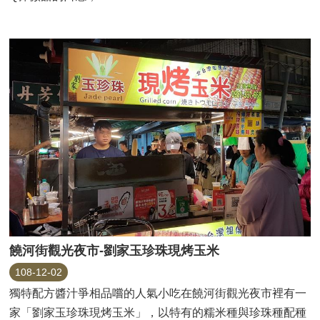
饒河街觀光夜市-劉家玉珍珠現烤玉米
108-12-02
獨特配方醬汁爭相品嚐的人氣小吃在饒河街觀光夜市裡有一
家「劉家玉珍珠現烤玉米」，以特有的糯米種與珍珠種配種