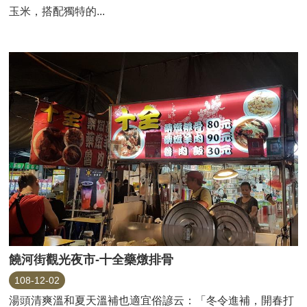
玉米，搭配獨特的...
饒河街觀光夜市-十全藥燉排骨
108-12-02
湯頭清爽溫和夏天溫補也適宜俗諺云：「冬令進補，開春打