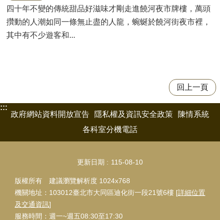
四十年不變的傳統甜品好滋味才剛走進饒河夜市牌樓，萬頭
攢動的人潮如同一條無止盡的人龍，蜿蜒於饒河街夜市裡，
其中有不少遊客和...
回上一頁
:::
政府網站資料開放宣告
隱私權及資訊安全政策
陳情系統
各科室分機電話
更新日期
115-08-10
版權所有 建議瀏覽解析度 1024x768
機關地址：103012臺北市大同區迪化街一段21號6樓 [
詳細位置
及交通資訊
]
服務時間：週一~週五08:30至17:30