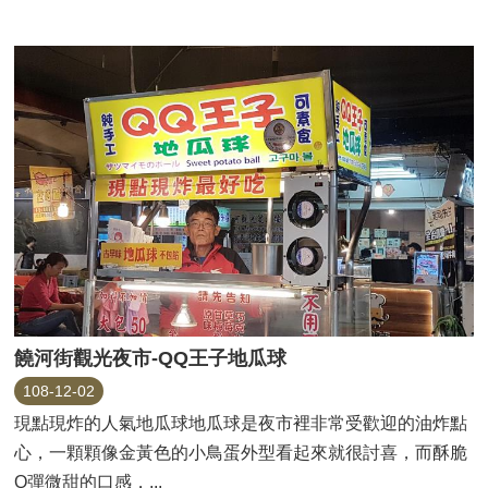
饒河街觀光夜市-QQ王子地瓜球
108-12-02
現點現炸的人氣地瓜球地瓜球是夜市裡非常受歡迎的油炸點
心，一顆顆像金黃色的小鳥蛋外型看起來就很討喜，而酥脆
Q彈微甜的口感，...