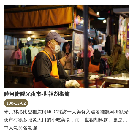
饒河街觀光夜市-世祖胡椒餅
108-12-02
米其林必比登推薦與NCC採訪十大美食入選名攤饒河街觀光
夜市有很多膾炙人口的小吃美食，而「世祖胡椒餅」更是其
中人氣與名氣強...