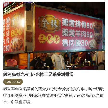
饒河街觀光夜市-金林三兄弟藥燉排骨
108-12-02
飄香30年香氣濃郁的藥燉排骨時令慢慢進入冬季，喝一碗暖
呼呼的藥膳不但能滋補身體還能抵禦寒氣，在饒河街觀光夜
市、名氣響叮噹...