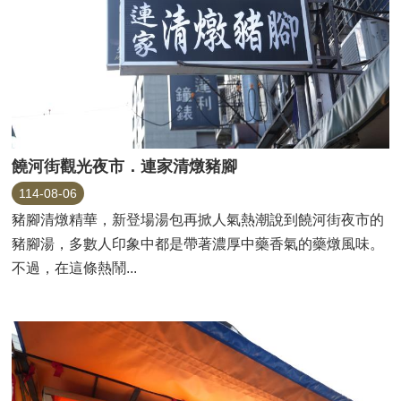
饒河街觀光夜市．連家清燉豬腳
114-08-06
豬腳清燉精華，新登場湯包再掀人氣熱潮說到饒河街夜市的
豬腳湯，多數人印象中都是帶著濃厚中藥香氣的藥燉風味。
不過，在這條熱鬧...