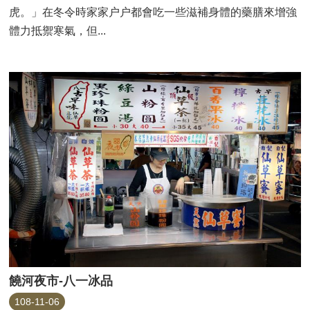
虎。」在冬令時家家户户都會吃一些滋補身體的藥膳來增強
體力抵禦寒氣，但...
饒河夜市-八一冰品
108-11-06