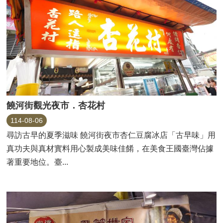
饒河街觀光夜市．杏花村
114-08-06
尋訪古早的夏季滋味 饒河街夜市杏仁豆腐冰店「古早味」用
真功夫與真材實料用心製成美味佳餚，在美食王國臺灣佔據
著重要地位。臺...