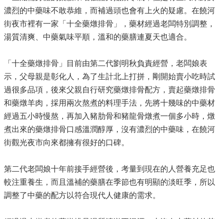
濃烈的中藥味不敢恭維，而補過頭也會有上火的疑慮。在饒河
街夜市裡有一家「十全藥燉排骨」，藥材經過老闆特別調整，
湯質清爽、中藥氣味平順，溫和的藥膳連夏天也適合。
「十全藥燉排骨」目前由第二代劉明秋負責經營，老闆娘表
示，父母親是彰化人，為了生計北上打拼，剛開始賣小吃時試
過很多品項，後來父親自行研究藥燉排骨配方，賣起藥燉排骨
和藥燉羊肉，採用兩次熬煮的料理手法，先將十幾味的中藥材
經過五小時慢熬，再加入豬肋骨和豬龍骨燉煮一個多小時，燉
煮出來的藥燉排骨口感溫潤醇厚，沒有濃烈的中藥味，在饒河
街觀光夜市向來都擁有很好的口碑。
第二代老闆娘十年前接手經營後，考量到現在的人營養充足也
較注重養生，而且溫補的藥膳在季節也有明顯的淡旺季，所以
調整了中藥的配方以符合現代人健康的需求。