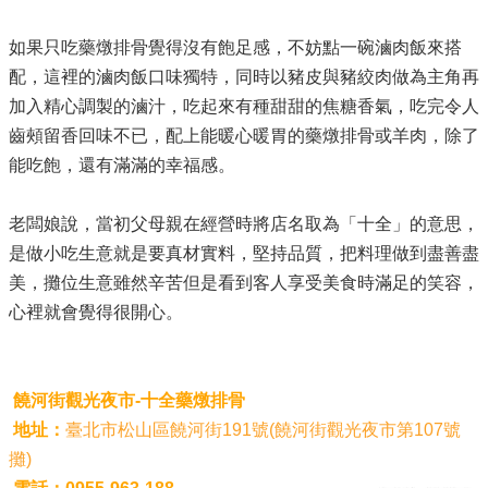
如果只吃藥燉排骨覺得沒有飽足感，不妨點一碗滷肉飯來搭
配，這裡的滷肉飯口味獨特，同時以豬皮與豬絞肉做為主角再
加入精心調製的滷汁，吃起來有種甜甜的焦糖香氣，吃完令人
齒頰留香回味不已，配上能暖心暖胃的藥燉排骨或羊肉，除了
能吃飽，還有滿滿的幸福感。
老闆娘說，當初父母親在經營時將店名取為「十全」的意思，
是做小吃生意就是要真材實料，堅持品質，把料理做到盡善盡
美，攤位生意雖然辛苦但是看到客人享受美食時滿足的笑容，
心裡就會覺得很開心。
饒河街觀光夜市-十全藥燉排骨
地址：
臺北市松山區饒河街191號(饒河街觀光夜市第107號
攤)