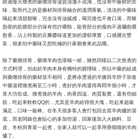
經過慢火燉煮的藥燉排骨湯質清澈不混濁，也沒有中藥材的苦
味，取而代之的是藥材與排骨融合的溫潤香氣，淡淡的中藥味
喝起來清甜順喉，完全沒有油膩感，喝完後也不會口渴，而豬
肋骨的筋膜部分仍保有些許嚼勁，龍骨部分的瘦肉不過爛愈嚼
愈香，沾上特製的豆瓣醬味道更加的濃郁厚實，口感層次豐
富，很多怕中藥味又想吃補的行家都會來此品嚐。
除了藥燉排骨，藥燉羊肉也堪稱一絕，雖然同樣以二次熬煮的
方式料理，但由於羊肉本身有獨特的腥羶味，所以中藥的組成
與藥燉排骨的藥材並不相同，是將汆燙過的羊膝與羊脖子加進
中藥湯裡燉煮兩至三小時，煮好的羊肉還得再悶半個小時，才
算大功告成。燉煮後的羊肉，肉香四溢、肉質紮實，還有些細
筋，吃起來軟軟QQ的，尤其是羊肉給得很大塊，吃起來超級
滿足，口味一級棒。在冬天很多客人會打包回去當羊肉爐的湯
底，而老闆娘也會貼心的多加些湯，回家後加入火鍋料、豆
皮、冬粉與青菜一起煮，全家人就可以一起享用香噴噴的羊肉
爐了。