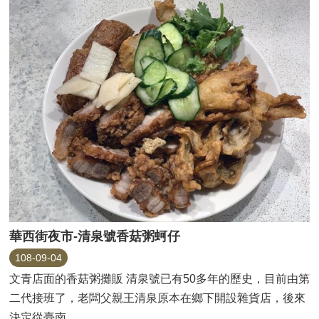
華西街夜市-清泉號香菇粥蚵仔
108-09-04
文青店面的香菇粥攤販 清泉號已有50多年的歷史，目前由第
二代接班了，老闆父親王清泉原本在鄉下開設雜貨店，後來
決定從臺南...