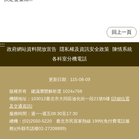
回上一頁
:::
政府網站資料開放宣告
隱私權及資訊安全政策
陳情系統
各科室分機電話
更新日期
115-08-09
版權所有 建議瀏覽解析度 1024x768
機關地址：103012臺北市大同區迪化街一段21號6樓 [
詳細位置
及交通資訊
]
服務時間：週一~週五08:30至17:30
總機：(02)2550-5220 臺北市民當家熱線 1999(免付費電話服
務)(外縣市請撥02-27208889)