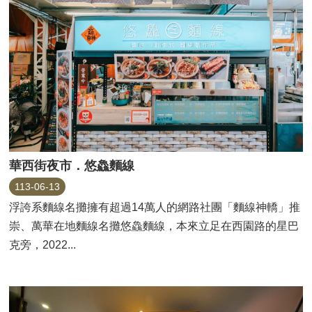
華西街夜市．悠鱻麵線
113-06-13
浮誇系麵線名攤擁有超過14萬人的網路社團「麵線神轎」推
崇、萬華在地麵線名攤悠鱻麵線，本來立足在西園路的星巴
克旁，2022...