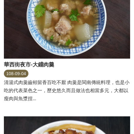
華西街夜市-大鐤肉羹
108-09-04
清湯式肉羹齒頰留香百吃不厭 肉羹是閩南傳統料理，也是小
吃的代表菜色之一，歷史悠久而且做法也相當多元，大都以
瘦肉與魚漿捏...