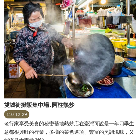
雙城街攤販集中場․阿柱熱炒
110-12-29
老行家享受美食的秘密基地熱炒店在臺灣可說是一年四季生
意都很興旺的行業，多樣的菜色選項、豐富的烹調滋味，又