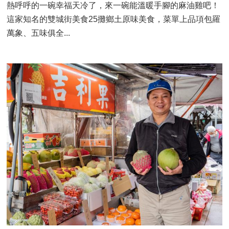
熱呼呼的一碗幸福天冷了，來一碗能溫暖手腳的麻油雞吧！
這家知名的雙城街美食25攤鄉土原味美食，菜單上品項包羅
萬象、五味俱全...