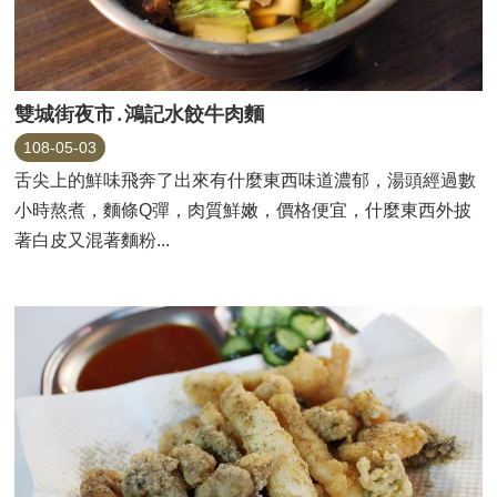
雙城街夜市․鴻記水餃牛肉麵
108-05-03
舌尖上的鮮味飛奔了出來有什麼東西味道濃郁，湯頭經過數
小時熬煮，麵條Q彈，肉質鮮嫩，價格便宜，什麼東西外披
著白皮又混著麵粉...