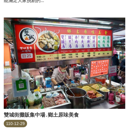
能滿足大家挑剔的...
雙城街攤販集中場․鄉土原味美食
110-12-29