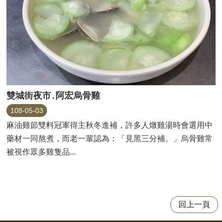
雙城街夜市․阿宏烏骨雞
108-05-03
麻油雞節雙料冠軍得主秋冬進補，許多人燉雞湯時會選用中
藥材一同熬煮，而老一輩認為：「見黑三分補。」烏骨雞常
被視作眾多雞隻品...
回上一頁