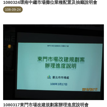
1080324環南中繼市場攤位業種配置及抽籤說明會
108-09-24
1080317東門市場改建規劃案辦理進度說明會