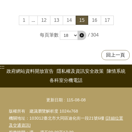
1
...
12
13
14
15
16
17
/
304
每頁筆數
回上一頁
:::
政府網站資料開放宣告
隱私權及資訊安全政策
陳情系統
各科室分機電話
更新日期
115-08-08
版權所有 建議瀏覽解析度 1024x768
機關地址：103012臺北市大同區迪化街一段21號6樓 [
詳細位置
及交通資訊
]