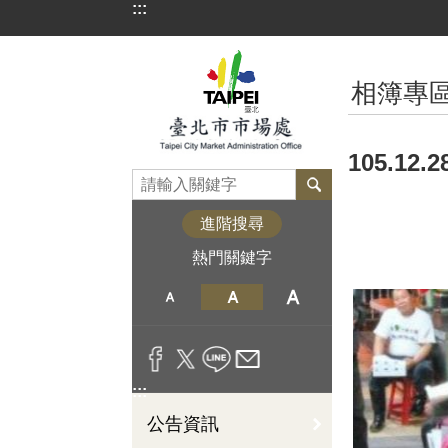
:::
跳到主要內容區塊
:::
相簿專
105.1
進階搜尋
熱門關鍵字
:::
公告資訊