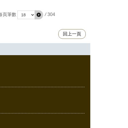
/
304
每頁筆數
回上一頁