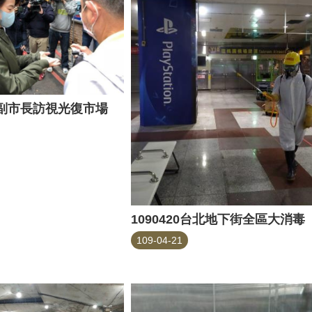
9黃副市長訪視光復市場
1090420台北地下街全區大消毒
109-04-21