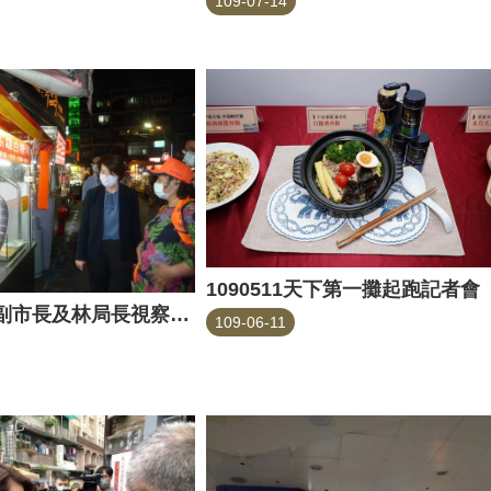
109-07-14
1090511天下第一攤起跑記者會
1090514黃副市長及林局長視察公館夜市
109-06-11