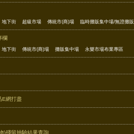
地下街
超級市場
傳統市(商)場
臨時攤販集中場/無證攤
專欄
地下街
傳統市(商)場
攤販集中場
永樂市場布業專區
品E網打盡
物)殘留抽驗結果查詢