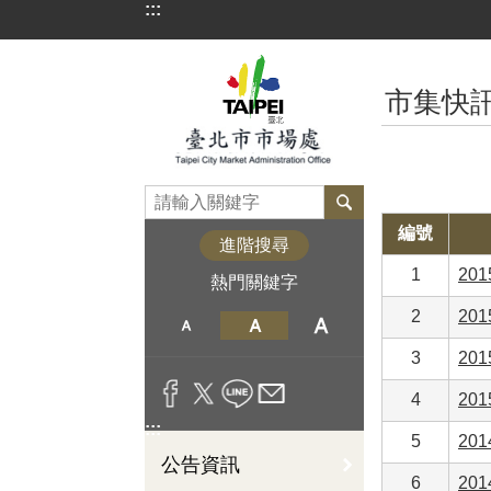
:::
跳到主要內容區塊
:::
市集快訊
編號
進階搜尋
1
20
熱門關鍵字
2
20
3
20
4
20
:::
5
20
公告資訊
6
20