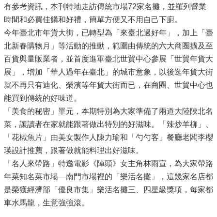
有參考資訊，本刊特地走訪傳統市場72家名攤，並羅列營業
時間和必買佳餚和好禮，簡單方便又不用自己下廚。
今年臺北市年貨大街，已轉型為「來臺北過好年」，加上「臺
北新春購物月」等活動的推動，範圍由傳統的六大商圈擴及至
百貨與量販業者，並首度進軍臺北世貿中心參展「世貿年貨大
展」，增加「華人過年在臺北」的城市意象，以後逛年貨大街
就不再只有迪化、榮濱等年貨大街而已，在商圈、世貿中心也
能買到傳統的好味道。
「美食的秘密」單元，本期特別為大家準備了兩道大陸陜北名
菜，讓讀者在家就能跟著做出特別的好滋味。「辣炒羊柳」、
「花椒魚片」由美女製作人陳力瑜和「勺勺客」餐廳老闆李櫻
瑛設計推薦，跟著做就能料理出好滋味。
「名人來帶路」特邀電影《陣頭》女主角林雨宣，為大家帶路
年菜知名菜市場―南門市場裡的「樂活名攤」，這幾家名店都
是榮獲經濟部「優良市集」樂活名攤三、四星級獎項，每家都
車水馬龍，生意強強滾。