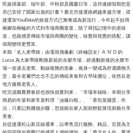
民族掃墓節、端午節、中秋節及國慶日等，這些連續假期您是
否已安排了闔家出遊的計畫？臺北市捷運路網越來越方便，搭
捷運加YouBike的旅遊方式已漸漸成為新流行，今年起不妨用
兩腳加兩輪的方式到市場商圈逛逛，除了尋找記憶中的老味
道，也能感受傳統市場與商圈的變化，味覺與視覺的搭配，讓
假期變得更豐富。
本期「名人來帶路」由電視偶像劇《終極惡女》A' N' D 的
Lucia 為大家帶路剛換新裝的永樂市場，經過翻新後的永樂市
場一改過去老舊、動線複雜的形象，搖身一變成為舒適購物天
堂，最令老饕們念念不忘的傳統美食和古早味攤位，依然在老
地方服務老客人。
吃完湯圓農曆春節也很快就要到來，「市場幸福味」本期分享
簡易的年菜和家常菜料理「油爆白蝦」、「香煎菜脯蛋」作
法，只要記熟幾個步驟，您就能在家人面前輕鬆展現廚藝分享
美食。
自從捷運松山新店線通車，以專售流行服飾、精品、百貨為主
的四平陽光商圈已能感受人潮的增加，來「臺北女人街」重溫