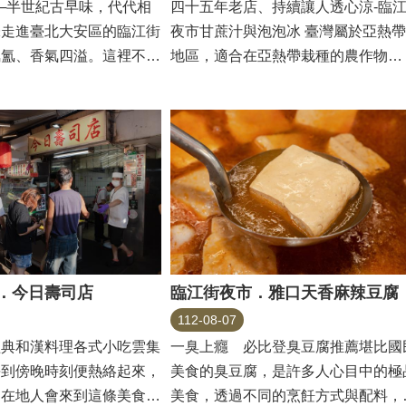
─半世紀古早味，代代相
四十五年老店、持續讓人透心涼‐臨
味走進臺北大安區的臨江街
夜市甘蔗汁與泡泡冰 臺灣屬於亞熱帶
氤氳、香氣四溢。這裡不僅
地區，適合在亞熱帶栽種的農作物
飾與...
&rdquo...
．今日壽司店
臨江街夜市．雅口天香麻辣豆腐
112-08-07
經典和漢料理各式小吃雲集
一臭上癮 必比登臭豆腐推薦堪比國
每到傍晚時刻便熱絡起來，
美食的臭豆腐，是許多人心目中的極
、在地人會來到這條美食大
美食，透過不同的烹飪方式與配料，