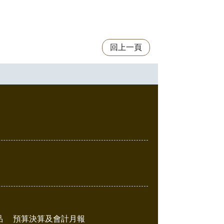
隔壁的「吉雞...
回上一頁
品
預算決算及會計月報