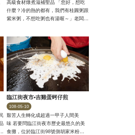
江
高級食材燉煮滋補聖品 「您好，想吃
什麼？冷的熱的都有，我們有桂圓粥跟
紫米粥，不想吃粥也有湯喔～」老闆掀
開大鍋蓋...
臨江街夜市•吉雞蛋蚵仔煎
108-05-10
民
艱苦人生轉化成超過一甲子人間美
品
味 若要問臨江街夜市歷史最悠久的美
臭
食攤，位於臨江街98號側胡家米粉湯