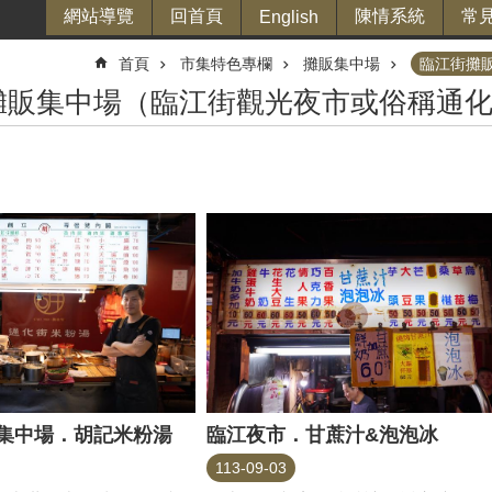
網站導覽
回首頁
陳情系統
常
English
首頁
市集特色專欄
攤販集中場
臨江街攤
攤販集中場（臨江街觀光夜市或俗稱通
集中場．胡記米粉湯
臨江夜市．甘蔗汁&泡泡冰
113-09-03