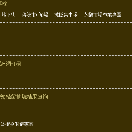
專欄
地下街
傳統市(商)場
攤販集中場
永樂市場布業專區
品E網打盡
物)殘留抽驗結果查詢
利益衝突迴避專區