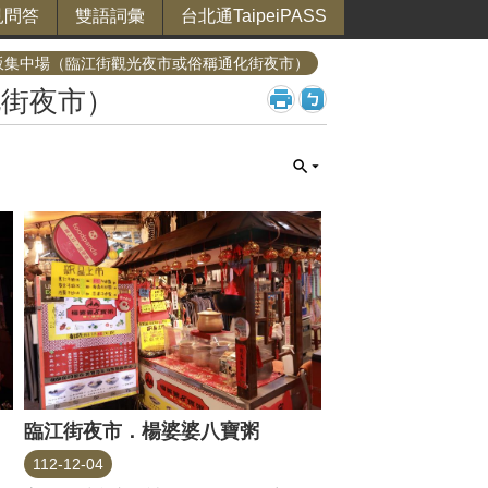
見問答
雙語詞彙
台北通TaipeiPASS
販集中場（臨江街觀光夜市或俗稱通化街夜市）
化街夜市）
臨江街夜市．楊婆婆八寶粥
112-12-04