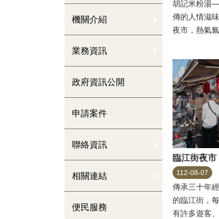
胡記米粉湯─
傳的人情滋
機關介紹
夜市，熱氣
有各式百貨、服
業務資訊
政府資訊公開
申請案件
聯絡資訊
臨江街夜市
112-08-07
相關連結
傳承三十年
的臨江街，
便民服務
有許多遊客