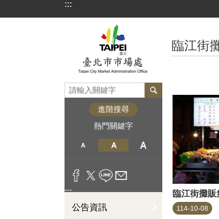
:::
跳到主要內容區塊
:::
臨江街
進階搜尋
熱門關鍵字
:::
臨江街攤販
公告資訊
114-10-08