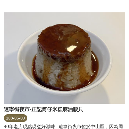
遼寧街夜市•正記筒仔米糕麻油腰只
108-05-09
40年老店現點現煮好滋味 遼寧街夜市位於中山區，因為周