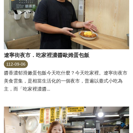
遼寧街夜市．吃家裡濃醬歐姆蛋包飯
112-09-06
醬香濃郁滑嫩蛋包飯今天吃什麼？今天吃家裡。遼寧街夜市
美食雲集，是相當生活化的一個夜市，普遍以臺式小吃為
主，而「吃家裡濃醬...