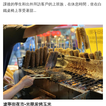
課後的學生和出外拜訪客戶的上班族，在休息時間，坐在白
鐵桌椅上享受著甜...
遼寧街夜市•光華炭烤玉米