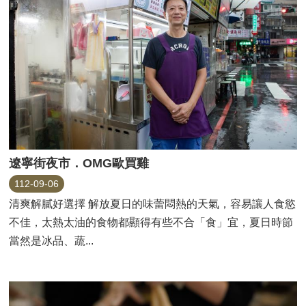
遼寧街夜市．OMG歐買雞
112-09-06
清爽解膩好選擇 解放夏日的味蕾悶熱的天氣，容易讓人食慾
不佳，太熱太油的食物都顯得有些不合「食」宜，夏日時節
當然是冰品、蔬...