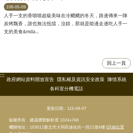
108-05-09
人手一支的香噴噴超級美味在冷颼颼的冬天，路邊傳來一陣
炭烤飄香，誰也無法抵擋，沒錯，那就是能邊走邊吃人手一
支的美食&mda...
回上一頁
:::
政府網站資料開放宣告
隱私權及資訊安全政策
陳情系統
各科室分機電話
更新日期
115-08-07
版權所有 建議瀏覽解析度 1024x768
機關地址：103012臺北市大同區迪化街一段21號6樓 [
詳細位置