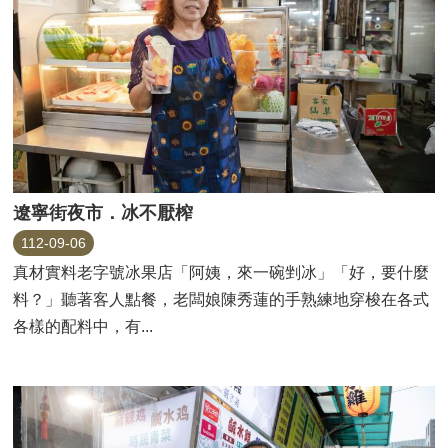
遼寧街夜市．冰不厭榨
112-09-06
真材實料老字號冰果店「阿姨，來一碗剉冰」「好，要什麼
料？」聽著客人點餐，老闆娘陳秀蓮的手熟練地穿梭在各式
各樣的配料中，有...