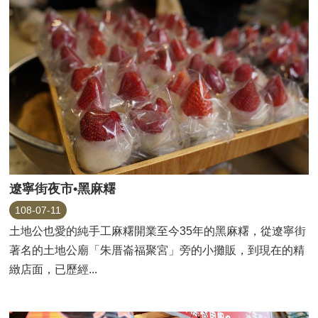
遼寧街夜市•黑麻糬
108-07-11
土地公也愛的純手工麻糬開業至今35年的黑麻糬，從遼寧街
著名的土地公廟「朱厝崙福聚宮」旁的小攤販，到現在的精
緻店面，已歷經...