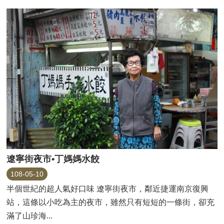
遼寧街夜市•丁媽媽水餃
108-05-10
半個世紀的超人氣好口味 遼寧街夜市，鄰近捷運南京復興
站，這條以小吃為主的夜市，雖然只有短短的一條街，卻充
滿了山珍海...