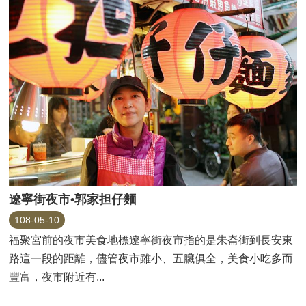
遼寧街夜市•郭家担仔麵
108-05-10
福聚宮前的夜市美食地標遼寧街夜市指的是朱崙街到長安東
路這一段的距離，儘管夜市雖小、五臟俱全，美食小吃多而
豐富，夜市附近有...