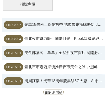
招標專欄
光華18未來上線倒數中 把握優惠搶購夢幻 3C 裝備
115-08-07
臺北夜市魅力吸引國際目光！Klook韓國總經理走訪士林夜市 大讚夜市是認識台灣最好的起點
115-08-04
美食部落客「羊羊」至艋舺夜市探店 揭開必吃私藏美食名單
115-07-31
臺北市市場處持續推廣夜市美食之餘，也同步向夜市攤販宣導投保產品責任險，讓民眾買的安心吃的放心
115-07-31
周周狂樂！光華18周年慶集結3C大廠，AI未來科技輪番上陣
115-07-31
更多 新聞稿