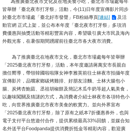
為推廣臺北夜市文化及在地美食小吃，臺北市市場處每年
皆舉辦「臺北夜市打牙祭」活動，今(11)日年度宣傳影片同步
於臺北市市場處「臺北好市發聲」FB粉絲專頁
[連結]
及活
動官網
正式上架，並公布本年度「臺北夜市打牙祭」多項消
費優惠與抽獎活動等精彩豐富內容，希望吸引廣大市民及海內
外觀光客，在暑假期間踴躍前往臺北市各大夜市消費。
為了推廣臺北在地夜市文化，臺北市市場處每年皆舉辦
「2025臺北夜市打牙祭」活動，本年度邀請蔣萬安市長親自
擔任嚮導，帶領韓國啦啦隊女神李雅英前往士林夜市拍攝年度
宣傳影片，品嚐家鄉碳烤雞排、好朋友涼麵、士林大腸包小
腸、炭烤杏鮑菇、丞祖胡椒餅及簡記木瓜牛奶等超人氣美食，
以趣味闖關及猜謎的方式，為消費者介紹士林夜市各項特色小
吃，向世界推廣臺北市夜市美食的軟實力。並向外界宣布
「2025臺北夜市打牙祭」除了原有之紙本7折優惠券外，也與
電子支付平台悠遊付合作，提供累積最高33%回饋，並媒合知
名外送平台Foodpanda提供消費折抵金等精彩內容，歡迎廣