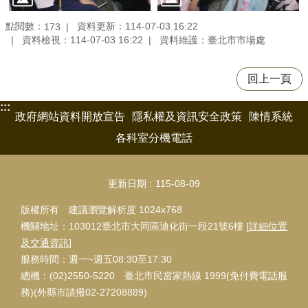
點閱數：
資料更新：114-07-03 16:22
173
資料檢視：114-07-03 16:22
資料維護：臺北市市場處
回上一頁
:::
政府網站資料開放宣告
隱私權及資訊安全政策
陳情系統
各科室分機電話
更新日期
115-08-09
版權所有 建議瀏覽解析度 1024x768
機關地址：103012臺北市大同區迪化街一段21號6樓 [
詳細位置
及交通資訊
]
服務時間：週一~週五08:30至17:30
總機：(02)2550-5220 臺北市民當家熱線 1999(免付費電話服
務)(外縣市請撥02-27208889)