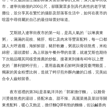
市，遼寧街雖僅約200公尺，卻匯聚眾多別具代表性的老字號
攤位，並分享其在繁忙的攝影及部落客生活中，如何在夜市的
喧囂中尋得屬於自己的最佳味蕾好味道。
艾斯踏入遼寧街夜市的第一站，是高人氣的「以琳廣東
粥」，滿滿的花枝、豬肝、蝦仁及肉末等豐富配料，每一口都
讓人大呼過癮，海鮮鮮甜，豬肝軟嫩，粥底以骨頭熬煮，米粒
綿密，湯頭濃郁，為上班族午餐外帶的首選，就連艾斯也期待
下次能品嚐其同樣受推薦的炒飯。接著來到擁有40年以上歷
史的「勝利號蚵仔煎」，選用嘉義東石鮮蚵與優質臺灣雞蛋，
獨家的黃金粉漿比例，造就了蚵仔煎外酥內嫩的口感，完美結
合令人齒頰留香。
夜市巡禮的第3站是喜氣洋洋的「郭家擔仔麵」，以雞骨
川燙後熬煮的湯頭，搭配米血、甜不辣、高麗菜捲及菜頭等關
東煮配料，暖心又飽足，擔仔麵Q彈有勁的麵條，佐以鹹香肉