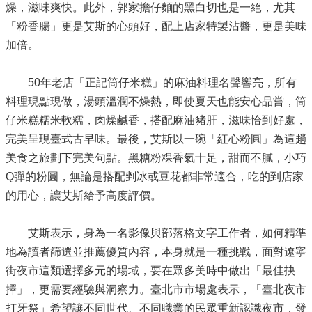
燥，滋味爽快。此外，郭家擔仔麵的黑白切也是一絕，尤其
「粉香腸」更是艾斯的心頭好，配上店家特製沾醬，更是美味
加倍。
50年老店「正記筒仔米糕」的麻油料理名聲響亮，所有
料理現點現做，湯頭溫潤不燥熱，即使夏天也能安心品嘗，筒
仔米糕糯米軟糯，肉燥鹹香，搭配麻油豬肝，滋味恰到好處，
完美呈現臺式古早味。最後，艾斯以一碗「紅心粉圓」為這趟
美食之旅劃下完美句點。黑糖粉粿香氣十足，甜而不膩，小巧
Q彈的粉圓，無論是搭配剉冰或豆花都非常適合，吃的到店家
的用心，讓艾斯給予高度評價。
艾斯表示，身為一名影像與部落格文字工作者，如何精準
地為讀者篩選並推薦優質內容，本身就是一種挑戰，面對遼寧
街夜市這類選擇多元的場域，要在眾多美時中做出「最佳抉
擇」，更需要經驗與洞察力。臺北市市場處表示，「臺北夜市
打牙祭」希望讓不同世代、不同職業的民眾重新認識夜市，發