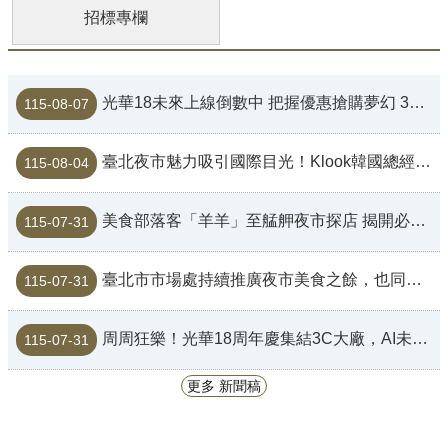
招標專欄
光華18未來上線倒數中 把握優惠搶購夢幻 3C 裝備
115-08-07
臺北夜市魅力吸引國際目光！Klook韓國總經理走訪士林夜市 大讚夜市是認識台灣最好的起點
115-08-04
美食部落客「羊羊」至艋舺夜市探店 揭開必吃私藏美食名單
115-07-31
臺北市市場處持續推廣夜市美食之餘，也同步向夜市攤販宣導投保產品責任險，讓民眾買的安心吃的放心
115-07-31
周周狂樂！光華18周年慶集結3C大廠，AI未來科技輪番上陣
115-07-31
更多 新聞稿