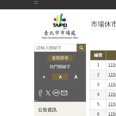
:::
跳到主要內容區塊
:::
市場休
編號
進階搜尋
1
11
熱門關鍵字
2
11
3
11
4
11
:::
5
11
公告資訊
6
11