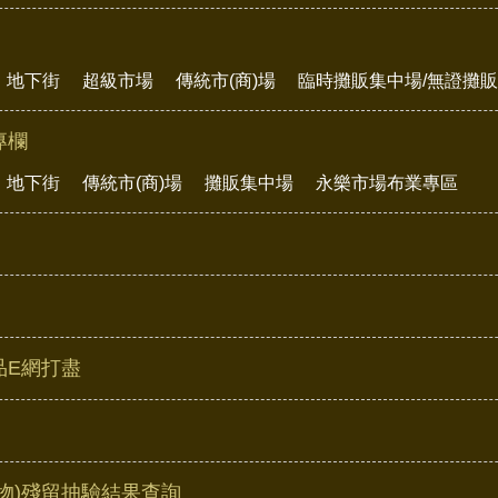
地下街
超級市場
傳統市(商)場
臨時攤販集中場/無證攤
專欄
地下街
傳統市(商)場
攤販集中場
永樂市場布業專區
品E網打盡
物)殘留抽驗結果查詢