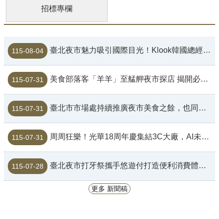
招標專欄
臺北夜市魅力吸引國際目光！Klook韓國總經理走訪士林夜市 大讚夜市是認識台灣最好的起點
115-08-04
美食部落客「羊羊」至艋舺夜市探店 揭開必吃私藏美食名單
115-07-31
臺北市市場處持續推廣夜市美食之餘，也同步向夜市攤販宣導投保產品責任險，讓民眾買的安心吃的放心
115-07-31
周周狂樂！光華18周年慶集結3C大廠，AI未來科技輪番上陣
115-07-31
臺北夜市打牙祭攜手悠遊付打造便利消費體驗，悠遊卡公司經理李政豪率同事造訪南機場夜市，感受智慧支付逛夜市新日常
115-07-28
更多 新聞稿