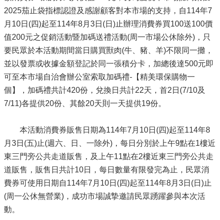
2025茄止袋指標認證及感謝顧客對本市場的支持，自114年7
月10日(四)起至114年8月3日(日)止辦理消費券買100送100價
值200元之促銷活動暨加碼送禮活動(周一市場公休除外)，只
要民眾於本活動期間當日購買獸肉(牛、豬、羊)不限同一攤，
並以發票或收據金額登記於同一張積分卡，加總後達500元即
可至本市場自治會辦公室索取加碼禮-【精美環保購物一
個】，加碼禮共計420份，兌換日共計22天，首2日(7/10及
7/11)各提供20份、其餘20天則一天提供19份。
本活動消費券販售日期為114年7月10日(四)起至114年8
月3日(五)止(週六、日、一除外)，每日分別於上午9點在1樓近
東三門旁公共走道販售，及上午11點在2樓近東三門旁公共走
道販售，販售日共計10日，每日數量有限發完為止，民眾消
費券可使用日期自114年7月10日(四)起至114年8月3日(日)止
(周一公休無營業)，成功市場誠摯邀請民眾踴躍參與本次活
動。