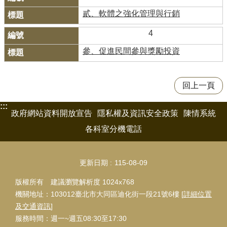
貳、軟體之強化管理與行銷
4
參、促進民間參與獎勵投資
回上一頁
:::
政府網站資料開放宣告
隱私權及資訊安全政策
陳情系統
各科室分機電話
更新日期
115-08-09
版權所有 建議瀏覽解析度 1024x768
機關地址：103012臺北市大同區迪化街一段21號6樓 [
詳細位置
及交通資訊
]
服務時間：週一~週五08:30至17:30