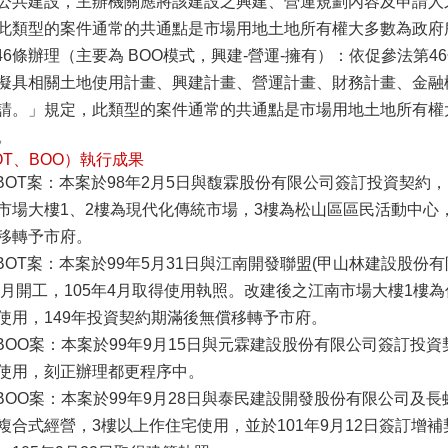
公共建設，主辦機關應將該建設之興建、營運規劃內容及申請人
此類型的案件通常的共通點是市場用地土地所有權大多數為政府
法46條辦理（主要為 BOO模式，興建-營運-擁有）：依促參法
擬具相關土地使用計畫、興建計畫、營運計畫、財務計畫、金融
請。」規定，此類型的案件通常的共通點是市場用地土地所有權
。
OT、BOO）執行成果
場BOT案：本案於98年2月5日與馥霖股份有限公司簽訂投資契約，
市場大樓1、2樓為現代化傳統市場，3樓為松山區區民活動中心，
移轉予市府。
場BOT案：本案於99年5月31日與江南開發聯盟(甲山林建設股
年1月開工，105年4月取得使用執照。改建後之江南市場大樓1樓
使用，149年投資契約期滿後無償移轉予市府。
場BOO案：本案於99年9月15日與元霖建設股份有限公司簽訂投
使用，刻正辦理都更程序中。
市場BOO案：本案於99年9月28日與泰民建設開發股份有限公司及
複合式經營，3樓以上作住宅使用，並於101年9月12日簽訂增