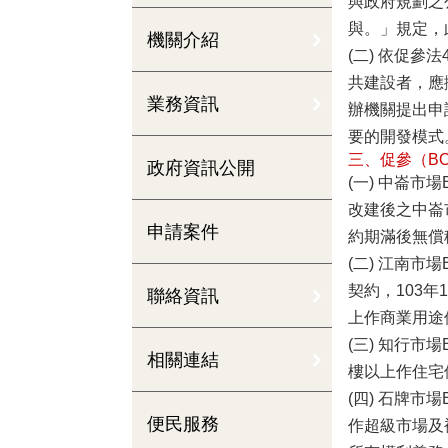
與政府規劃之
與。」規定，
機關介紹
(二) 依促參
共建設者，應
業務資訊
辦機關提出申
要的開發模式
三、促參（B
政府資訊公開
(一) 中崙市
改建後之中崙
申請案件
約期滿後無償
(二) 江南市
契約，103
聯絡資訊
上作商業用途
(三) 知行市
相關連結
樓以上作住宅
(四) 石牌
便民服務
作超級市場及