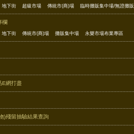
地下街
超級市場
傳統市(商)場
臨時攤販集中場/無證攤
專欄
地下街
傳統市(商)場
攤販集中場
永樂市場布業專區
品E網打盡
物)殘留抽驗結果查詢