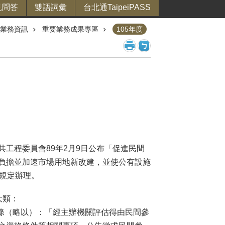
見問答
雙語詞彙
台北通TaipeiPASS
業務資訊
重要業務成果專區
105年度
工程委員會89年2月9日公布「促進民間
負擔並加速市場用地新改建，並使公有設施
規定辦理。
大類：
42條（略以）：「經主辦機關評估得由民間參