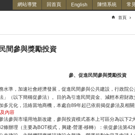
網站導覽
回首頁
陳情系統
常
English
首頁
民間參與獎勵投資
參、促進民間參與獎勵投資
務水準，加速社會經濟發展，促進民間參與公共建設，行政院公共
法」（以下簡稱促參法）。目的為引進民間資金、減輕本府財政
加多元化，活絡當地商機，本處自89年起已依前揭促參法及相關
畫及內容
參法參與市場用地新改建，參與投資模式基本上可區分為以下2
參法42條辦理（主要為BOT模式，興建-營運-移轉）：依促參法第