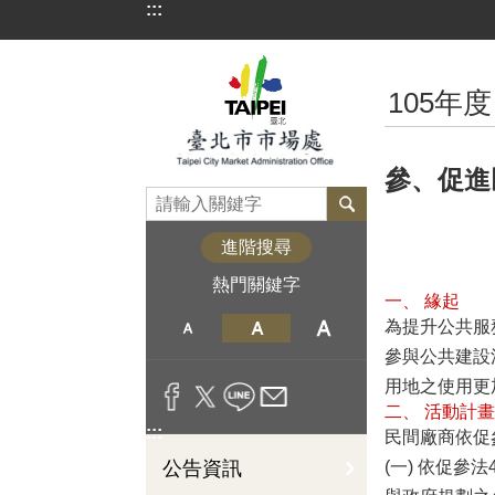
:::
跳到主要內容區塊
:::
105年度
參、促進
進階搜尋
熱門關鍵字
一、 緣起
為提升公共服
參與公共建設
用地之使用更
二、 活動計
:::
民間廠商依促
公告資訊
(一) 依促