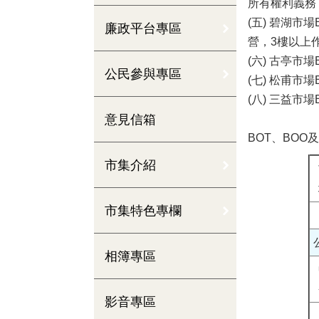
所有權利義務，
(五) 碧湖市
廉政平台專區
營，3樓以上
(六) 古亭
公民參與專區
(七) 松甫市
(八) 三益市
意見信箱
BOT、BO
市集介紹
市集特色專欄
相簿專區
影音專區