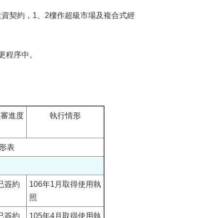
訂投資契約，1、2樓作超級市場及複合式經
都更程序中。
甄審進度
執行情形
情形表
已簽約
106年1月取得使用執
照
已簽約
105年4月取得使用執