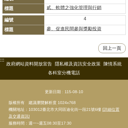
貳、軟體之強化管理與行銷
4
參、促進民間參與獎勵投資
回上一頁
:::
政府網站資料開放宣告
隱私權及資訊安全政策
陳情系統
各科室分機電話
更新日期
115-08-10
版權所有 建議瀏覽解析度 1024x768
機關地址：103012臺北市大同區迪化街一段21號6樓 [
詳細位置
及交通資訊
]
服務時間：週一~週五08:30至17:30