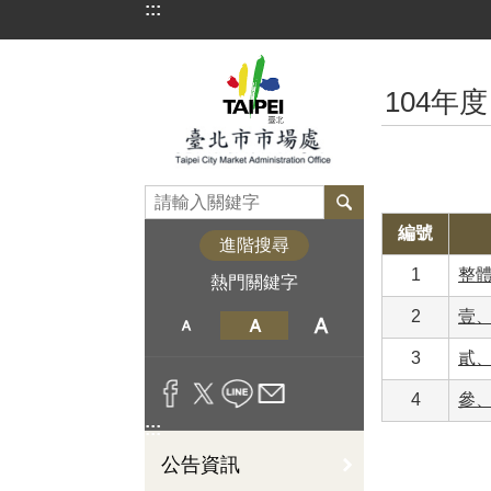
:::
跳到主要內容區塊
:::
104年度
編號
進階搜尋
1
整
熱門關鍵字
2
壹
3
貳
4
參
:::
公告資訊