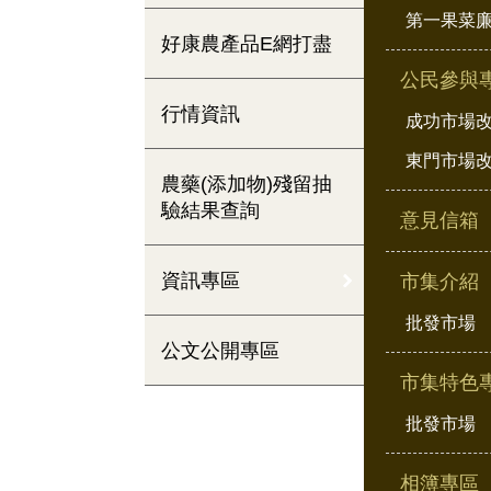
第一果菜
好康農產品E網打盡
公民參與
行情資訊
成功市場
東門市場
農藥(添加物)殘留抽
驗結果查詢
意見信箱
資訊專區
市集介紹
批發市場
公文公開專區
市集特色
批發市場
相簿專區