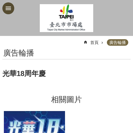
跳到主要內容區塊
:::
首頁
廣告輪播
廣告輪播
光華18周年慶
相關圖片