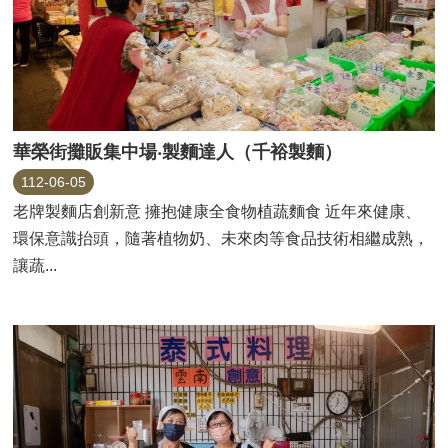
華榮街攤販集中場‧製麵達人（千裕製麵）
112-06-05
老牌製麵店創新意 擁抱健康全食物植蔬麵食 近年來健康、
環保意識抬頭，隨著植物奶、未來肉等食品技術相繼成熟，
讓蔬...