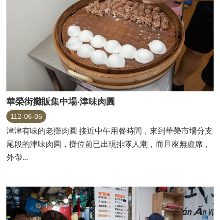
華榮街攤販集中場‧津味肉圓
112-06-05
津津有味的老攤肉圓 接近中午用餐時間，來到華榮市場分支
尾段的津味肉圓，攤位前已出現排隊人潮，而且座無虛席，
外帶...