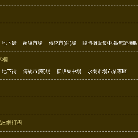
地下街
超級市場
傳統市(商)場
臨時攤販集中場/無證攤
專欄
地下街
傳統市(商)場
攤販集中場
永樂市場布業專區
品E網打盡