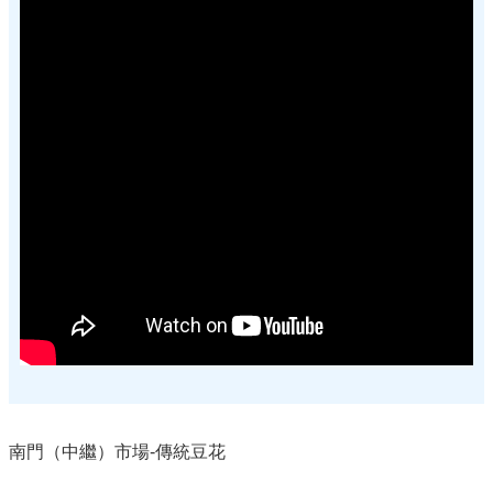
南門（中繼）市場-傳統豆花