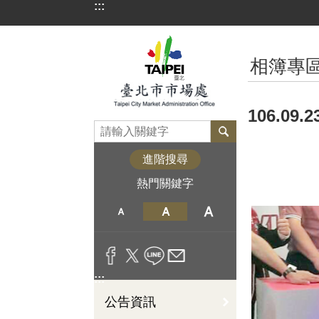
:::
跳到主要內容區塊
:::
相簿專
106.0
進階搜尋
熱門關鍵字
:::
公告資訊