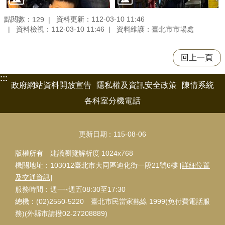
點閱數：
資料更新：112-03-10 11:46
129
資料檢視：112-03-10 11:46
資料維護：臺北市市場處
回上一頁
:::
政府網站資料開放宣告
隱私權及資訊安全政策
陳情系統
各科室分機電話
更新日期
115-08-06
版權所有 建議瀏覽解析度 1024x768
機關地址：103012臺北市大同區迪化街一段21號6樓 [
詳細位置
及交通資訊
]
服務時間：週一~週五08:30至17:30
總機：(02)2550-5220 臺北市民當家熱線 1999(免付費電話服
務)(外縣市請撥02-27208889)