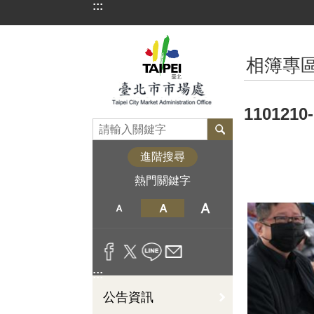
:::
跳到主要內容區塊
:::
相簿專
11012
進階搜尋
熱門關鍵字
:::
公告資訊