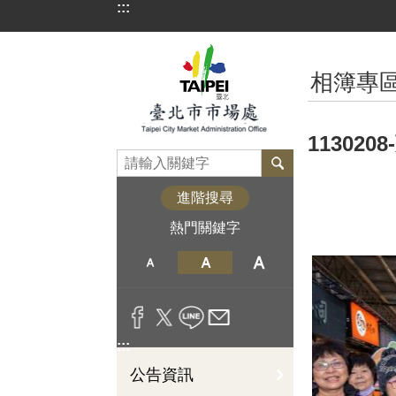
:::
跳到主要內容區塊
:::
相簿專
11302
進階搜尋
熱門關鍵字
:::
公告資訊