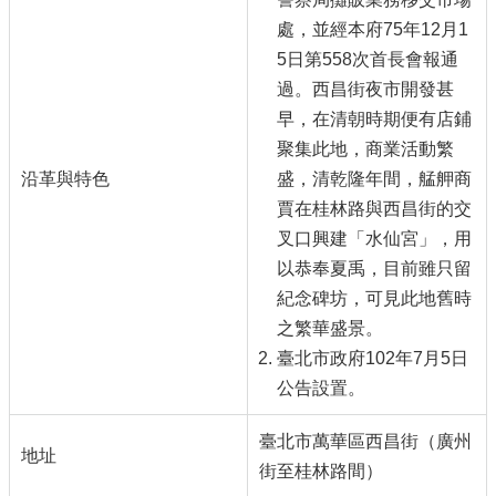
處，並經本府75年12月1
5日第558次首長會報通
過。西昌街夜市開發甚
早，在清朝時期便有店鋪
聚集此地，商業活動繁
沿革與特色
盛，清乾隆年間，艋舺商
賈在桂林路與西昌街的交
叉口興建「水仙宮」，用
以恭奉夏禹，目前雖只留
紀念碑坊，可見此地舊時
之繁華盛景。
臺北市政府102年7月5日
公告設置。
臺北市萬華區西昌街（廣州
地址
街至桂林路間）