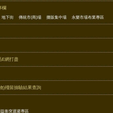
專欄
地下街
傳統市(商)場
攤販集中場
永樂市場布業專區
品E網打盡
物)殘留抽驗結果查詢
利益衝突迴避專區