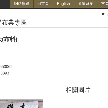
網站導覽
回首頁
陳情系統
常
English
場布業專區
大(布料)
53065
3393
相關圖片