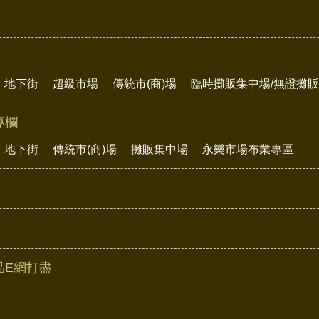
地下街
超級市場
傳統市(商)場
臨時攤販集中場/無證攤
專欄
地下街
傳統市(商)場
攤販集中場
永樂市場布業專區
品E網打盡