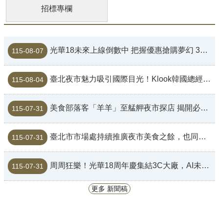
招標專欄
光華18未來上線倒數中 把握優惠搶購夢幻 3C 裝備
115-08-07
臺北夜市魅力吸引國際目光！Klook韓國總經理走訪士林夜市 大讚夜市是認識台灣最好的起點
115-08-04
美食部落客「羊羊」至艋舺夜市探店 揭開必吃私藏美食名單
115-07-31
臺北市市場處持續推廣夜市美食之餘，也同步向夜市攤販宣導投保產品責任險，讓民眾買的安心吃的放心
115-07-31
周周狂樂！光華18周年慶集結3C大廠，AI未來科技輪番上陣
115-07-31
更多 新聞稿