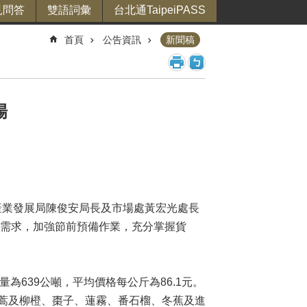
見問答
雙語詞彙
台北通TaipeiPASS
首頁
公告資訊
新聞稿
場
產業發展局陳俊安局長及市場處黃宏光處長
節需求，加強節前預備作業，充分掌握貨
量為639公噸，平均價格每公斤為86.1元。
蒿及柳橙、棗子、蓮霧、番石榴、冬蕉及進