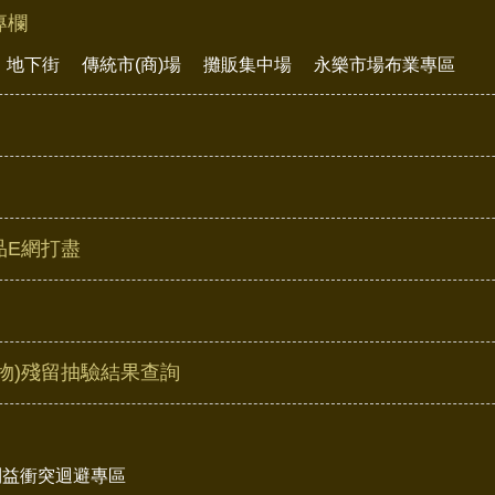
專欄
地下街
傳統市(商)場
攤販集中場
永樂市場布業專區
品E網打盡
物)殘留抽驗結果查詢
利益衝突迴避專區