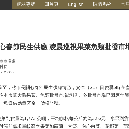
網站導覽
回首頁
陳情系統
常
English
心春節民生供應 凌晨巡視果菜魚類批發市
市市場處
科長
39852
，蔣市長關心春節民生供應情形，於本（21）日凌晨5時在
往本市萬大路果菜、魚類批發市場巡視 。各批發市場已因應年
、魚貨供應量充裕，價格平穩。
菜到貨量為1,773 公噸，平均價格每公斤約為32.6元；水果到貨
對節前需求量較高之果菜如蘿蔔、甘藍、包心白菜、花椰菜、茼