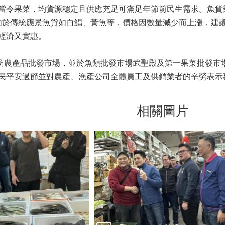
當令果菜，均貨源穩定且供應充足可滿足年節前民生需求。魚貨部
元。由於傳統應景魚貨如白鯧、黃魚等，價格因數量減少而上漲，
經濟又實惠。
產品批發市場，並於魚類批發市場武聖殿及第一果菜批發市場
民平安過節並對農產、漁產公司全體員工及供銷業者的辛勞表示
相關圖片