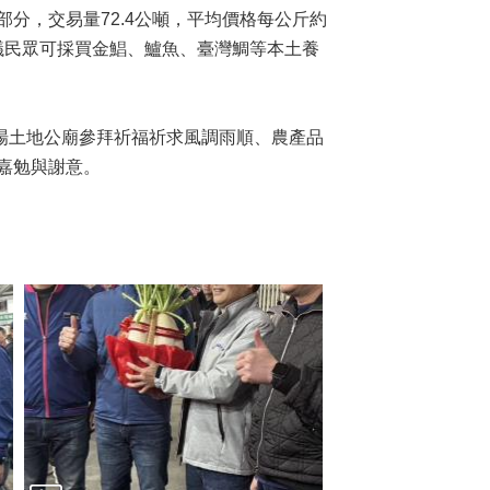
分，交易量72.4公噸，平均價格每公斤約
建議民眾可採買金鯧、鱸魚、臺灣鯛等本土養
土地公廟參拜祈福祈求風調雨順、農產品
嘉勉與謝意。