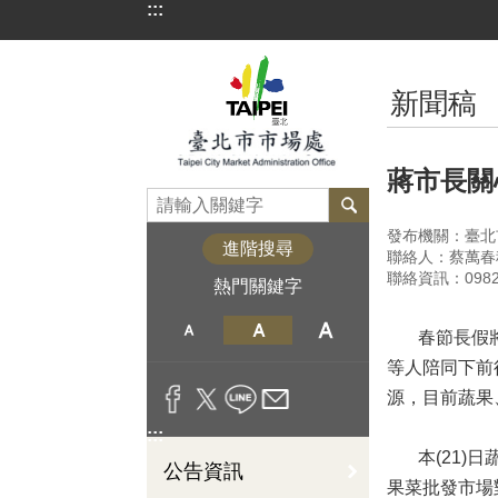
:::
跳到主要內容區塊
:::
新聞稿
蔣市長關
發布機關：臺北
進階搜尋
聯絡人：蔡萬春
聯絡資訊：09827
熱門關鍵字
春節長假將至
等人陪同下前
源，目前蔬果
:::
本(21)日蔬
公告資訊
果菜批發市場