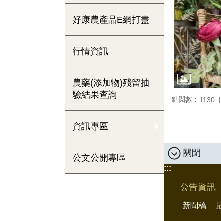
好康農產品E網打盡
行情資訊
農藥(添加物)殘留抽
驗結果查詢
點閱數：
1130
資訊專區
關閉
公文公開專區
:::
公告資訊
新聞稿