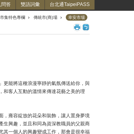
見問答
雙語詞彙
台北通TaipeiPASS
市集特色專欄
傳統市(商)場
幸安市場
」更能將這種浪漫寧靜的氣氛傳送給你，與
，和客人互動的溫情來傳達花藝之美的理
面，雍容綻放的花朵和裝飾，讓人置身夢境
產生興趣，並且和同為資深教職員的父親商
尤其一個人的興趣變成工作，那會是很幸福