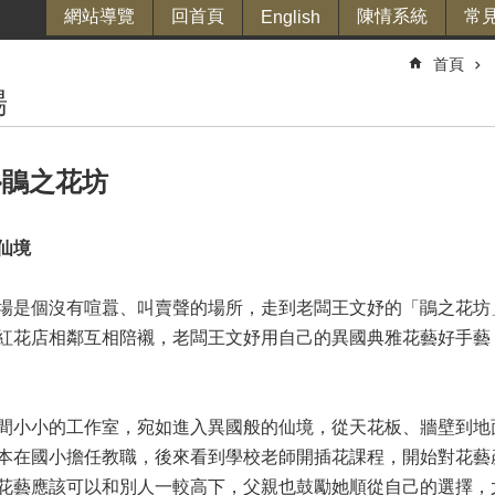
網站導覽
回首頁
陳情系統
常
English
首頁
場
‧鵑之花坊
仙境
場是個沒有喧囂、叫賣聲的場所，走到老闆王文妤的「鵑之花坊
紅花店相鄰互相陪襯，老闆王文妤用自己的異國典雅花藝好手藝
間小小的工作室，宛如進入異國般的仙境，從天花板、牆壁到地
本在國小擔任教職，後來看到學校老師開插花課程，開始對花藝
花藝應該可以和別人一較高下，父親也鼓勵她順從自己的選擇，