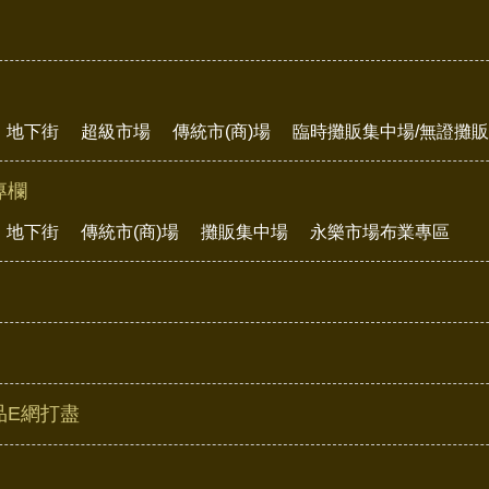
地下街
超級市場
傳統市(商)場
臨時攤販集中場/無證攤
專欄
地下街
傳統市(商)場
攤販集中場
永樂市場布業專區
品E網打盡