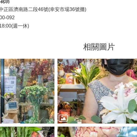
之花坊
正區濟南路二段46號(幸安市場36號攤)
0-092
18:00(週一休)
相關圖片