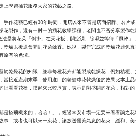
走上學習插花服務大家的花藝之路。
、手作花藝已經有30年時間，開店以來不管是店面招牌、名片或
燥花製作，還有一對一的插花教學課程，老闆也不吝分享製作乾
，做法是將花朵「倒掛」在天花板，開空調、除濕並等待「風乾」
，乾燥以後還會聞到花朵餘香。她說，製作完成的乾燥花避免直
有原有的色澤。
關於乾燥花的知識，並非每種花卉都能製成乾燥花，例如桔梗、
，當接近產期末季，使用進口的老繡球花乾燥後的效果比本土品
的捏看看花梗，摸起來比較厚實，表示是剛盛開的花朵，相對的
都是搭飛機來的，哈哈！」，經過幸安市場一定要來看看鵑之花
故事，或者也可以來一束花，讓放送優美氣息的花束，緩和、美