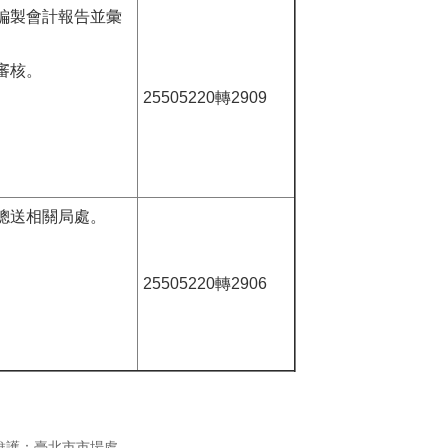
編製會計報告並彙
審核。
25505220轉2909
總送相關局處。
。
25505220轉2906
維護：臺北市市場處