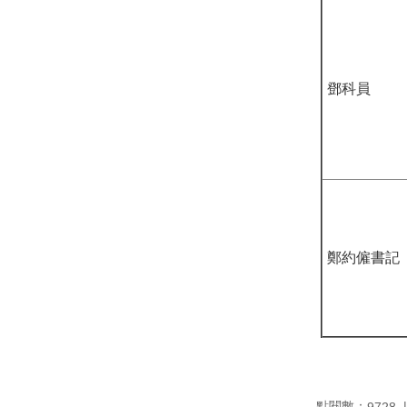
鄧科員
鄭約僱書記
點閱數：
9728