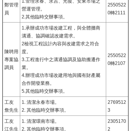
1.管理永春、永吉、光復、安東市場之
鄭管理
2550522
營運管理。
員
0轉2111
2.其他臨時交辦事項。
1.承辦成功市場改建工程，與全體攤商
溝通、協調確認改建需求。
2檢視工程設計內容與改建需求之符合
陳聘用
度。
2550522
專案協
3.工程進行中之溝通協調及協助搬遷作
0轉2107
調員
業。
4.辦理成功市場改建用地與國有財產屬
合作開發業務。
5.其他臨時交辦事項。
工友
1. 清潔永春市場。
2769512
詹先生
2. 其他臨時交辦事項。
3
工友
1. 清潔環南市場。
2305170
江先生
2. 其他臨時交辦事項。
2