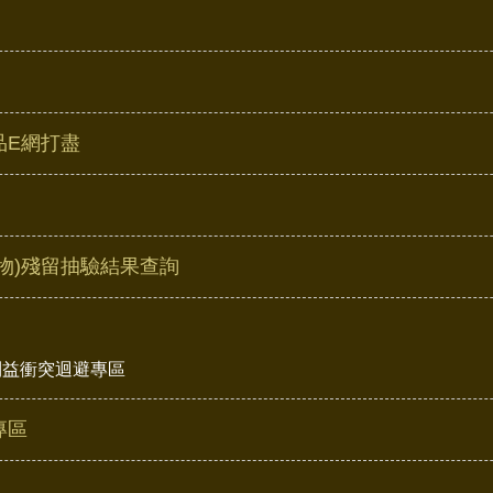
品E網打盡
物)殘留抽驗結果查詢
利益衝突迴避專區
專區