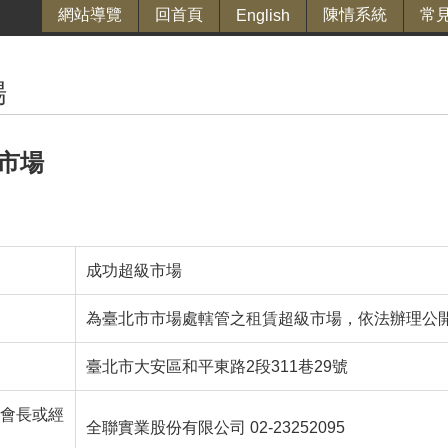
網站導覽
回首頁
陳情系統
常
English
場
市場
成功超級市場
為臺北市市場處轄管之
租賃
超級市場，依法辦理公
臺北市大安區和平東路2段311巷29號
會長或經
全聯實業股份有限公司 02-23252095