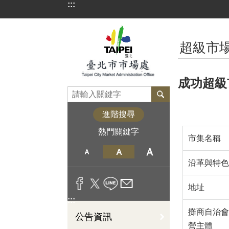
:::
跳到主要內容區塊
:::
超級市
成功超級
進階搜尋
熱門關鍵字
市集名稱
沿革與特色
地址
:::
攤商自治會
公告資訊
營主體