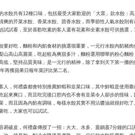
的水餃共有12種口味，包括最受大家歡迎的「大眾」款水餃：
清爽的芹菜水餃、香菜水餃、茴香水餃，而季節性人氣水餃則有
妨試試看，至於喜歡吃素的客人還有花素和全素水餃可供挑選，
餃要好吃，麵粉和內餡食材的挑選很重要，一元行水餃內餡豬肉
梨山高山高麗菜，吃起較為爽甜多汁，麵粉選用聯華的粉心麵粉
高低，堅持品質美味」是一元行的精神，除了拿到天下第一攤的
15年再獲蘋果日報年菜評比第二名。
客人，何禮森都會特別推薦鮮蝦和韭菜口味，其中鮮蝦是使用臺
吃起來爽口，而且吃完後口腔內也不會有韭菜令人卻步的怪味，
菜，而且因為內餡有調味，每樣水餃其實不用沾醬油就很好吃了
著吃，大家也可以試試。
容易破皮，何禮森傳授了一招：火大、水多、蓋鍋蓋7分鐘的口