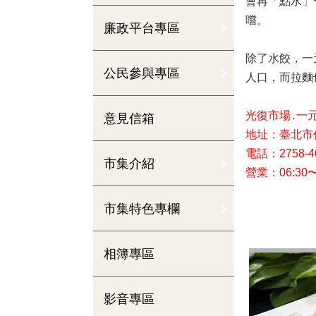
會再「點水」
嚐。
廉政平台專區
除了水餃，一
公民參與專區
人口，而拉麵
光復市場․一
意見信箱
地址：臺北市信
電話：2758-40
市集介紹
營業：06:30〜
市集特色專欄
相簿專區
影音專區