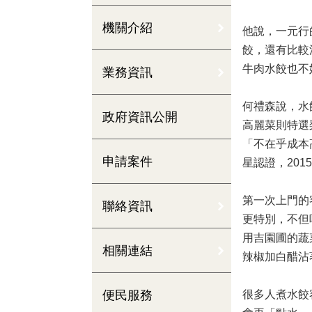
機關介紹
他說，一元行
餃，還有比較
牛肉水餃也不
業務資訊
何禮森說，水
政府資訊公開
高麗菜則特選
「不在乎成本
申請案件
星認證，20
第一次上門的
聯絡資訊
更特別，不但
用吉園圃的蔬
相關連結
辣椒加白醋沾
便民服務
很多人煮水餃