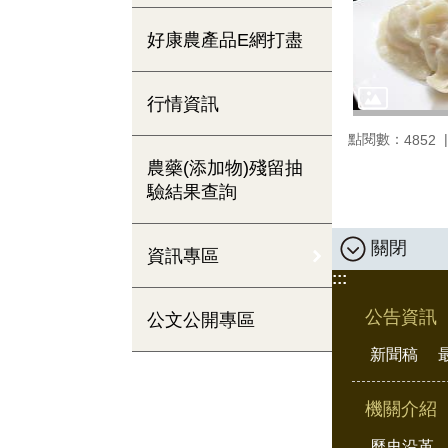
好康農產品E網打盡
行情資訊
點閱數：
4852
農藥(添加物)殘留抽
驗結果查詢
關閉
資訊專區
:::
公告資訊
公文公開專區
新聞稿
機關介紹
歷史沿革