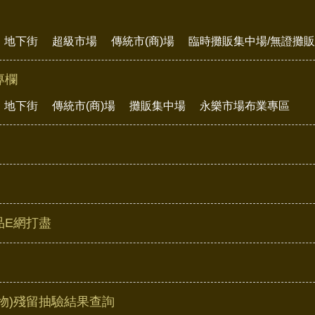
地下街
超級市場
傳統市(商)場
臨時攤販集中場/無證攤
專欄
地下街
傳統市(商)場
攤販集中場
永樂市場布業專區
品E網打盡
物)殘留抽驗結果查詢