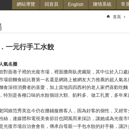
網站導覽
回首頁
陳情系統
常
English
首頁
場
．一元行手工水餃
人氣名攤
館對面巷子裡的光復市場，裡面攤商臥虎藏龍，其中位於入口處的
市場節麵食組比賽第一名還是網路上被網友大力推薦的超人氣名
麵食深得消費者的喜愛，加上當地四四西村的老人家們喜歡吃麵
，特別是各種口味的水餃個頭大顆、餡料多、做工扎實，多年來
老闆娘范秀英迄今仍在攤鋪服務客人，因為好客的個性，又經常
粉絲，連媒體和電視美食節目也聞風而來採訪，讓她成為光復市
是光復市場自治會會長，傳承自母親一手包水餃的好手藝，讓許