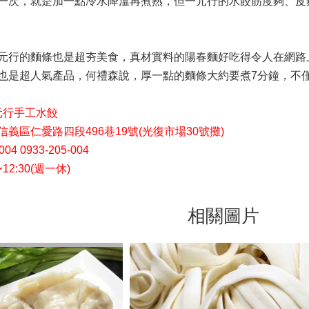
一次，就是加一點冷水降溫再煮熟，但一元行的水餃筋度夠、皮
元行的麵條也是超夯美食，真材實料的陽春麵好吃得令人在網路
也是超人氣產品，何禮森說，厚一點的麵條大約要煮7分鐘，不
元行手工水餃
義區仁愛路四段496巷19號(光復市場30號攤)
04 0933-205-004
12:30(週一休)
相關圖片