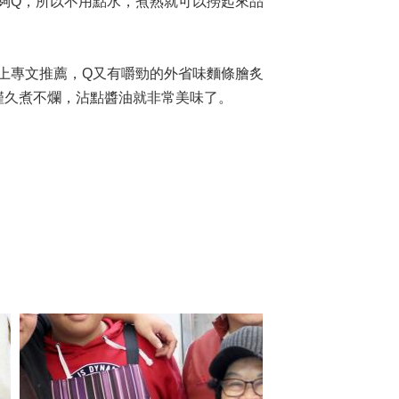
夠Q，所以不用點水，煮熟就可以撈起來品
上專文推薦，Q又有嚼勁的外省味麵條膾炙
僅久煮不爛，沾點醬油就非常美味了。