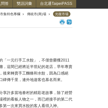
見問答
雙語詞彙
台北通TaipeiPASS
市集特色專欄
傳統市(商)場
光復市場
「一元行手工水餃」，不僅曾榮獲2011
攤，這間已經將近半世紀的老店，早年專賣
，後來轉賣手工麵條和水餃，因為口感絕
口碑傳千里，連外地遊客也慕名而來。
分享許多當地眷村的精彩老故事，除了經營
場裡的看板人物之一，而已經接手的第二代
多第一次來買水餃的客人看得入神。