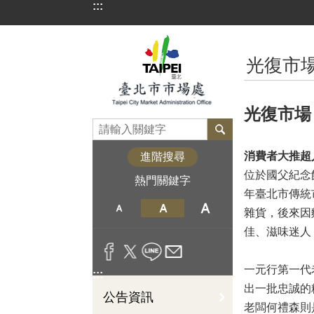
:::
跳到主要內容區塊
:::
光復市
光復市場
消費者大推超
進階搜尋
位於國父紀念
熱門關鍵字
年臺北市傳統
雜貨，後來因
佳、滋味迷人
一元行第一代
:::
出一批忠誠的
公告資訊
老闆何禮森則