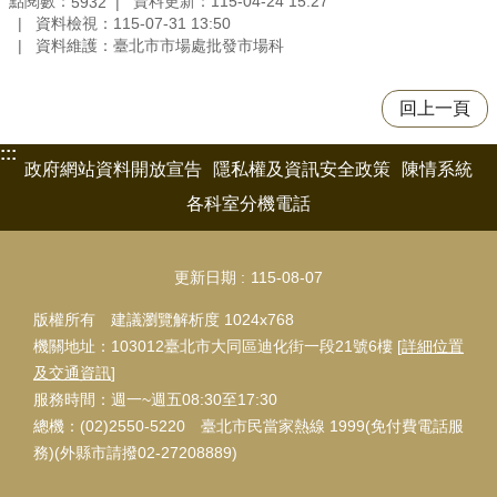
點閱數：
資料更新：115-04-24 15:27
5932
資料檢視：115-07-31 13:50
資料維護：臺北市市場處批發市場科
回上一頁
:::
政府網站資料開放宣告
隱私權及資訊安全政策
陳情系統
各科室分機電話
更新日期
115-08-07
版權所有 建議瀏覽解析度 1024x768
機關地址：103012臺北市大同區迪化街一段21號6樓 [
詳細位置
及交通資訊
]
服務時間：週一~週五08:30至17:30
總機：(02)2550-5220 臺北市民當家熱線 1999(免付費電話服
務)(外縣市請撥02-27208889)