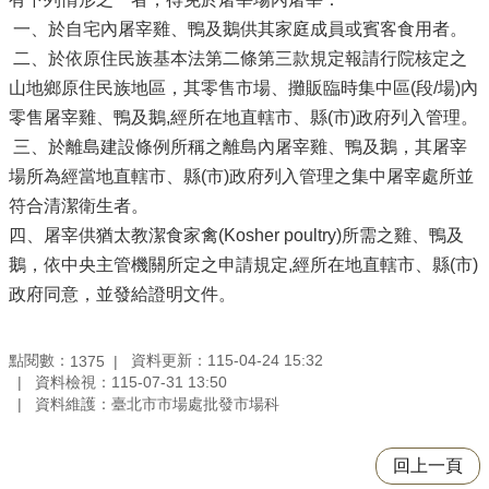
一、於自宅內屠宰雞、鴨及鵝供其家庭成員或賓客食用者。
二、於依原住民族基本法第二條第三款規定報請行院核定之
山地鄉原住民族地區，其零售市場、攤販臨時集中區(段/場)內
零售屠宰雞、鴨及鵝,經所在地直轄市、縣(市)政府列入管理。
三、於離島建設條例所稱之離島內屠宰雞、鴨及鵝，其屠宰
場所為經當地直轄市、縣(市)政府列入管理之集中屠宰處所並
符合清潔衛生者。
四、屠宰供猶太教潔食家禽(Kosher poultry)所需之雞、鴨及
鵝，依中央主管機關所定之申請規定,經所在地直轄市、縣(市)
政府同意，並發給證明文件。
點閱數：
資料更新：115-04-24 15:32
1375
資料檢視：115-07-31 13:50
資料維護：臺北市市場處批發市場科
回上一頁